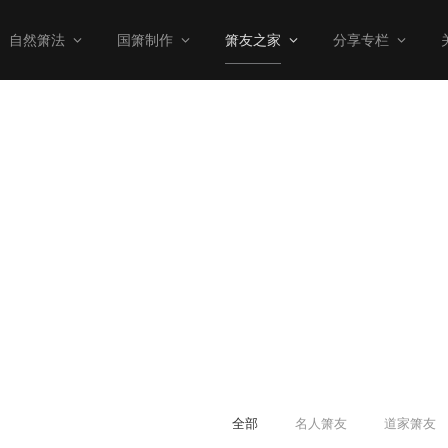
自然箫法
国箫制作
箫友之家
分享专栏
全部
名人箫友
道家箫友