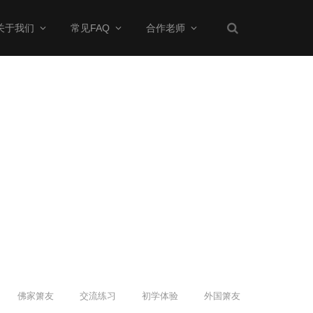
关于我们
常见FAQ
合作老师
佛家箫友
交流练习
初学体验
外国箫友