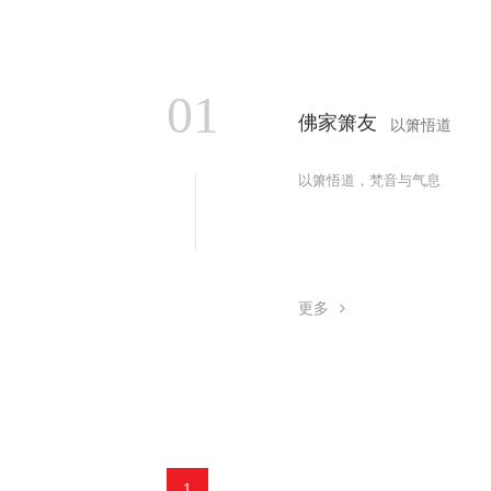
01
01
佛家箫友
以箫悟道
以箫悟道，梵音与气息
更多
1