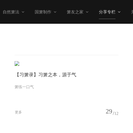
自然箫法
国箫制作
箫友之家
分享专栏
【习箫录】习箫之本，源于气
箫练一口气
29
更多
12