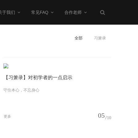
关于我们
常见FAQ
合作老师
全部
习箫录
【习箫录】对初学者的一点启示
守住本心，不忘身心
05
更多
10