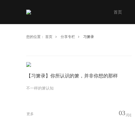
首页
您的位置：
首页
分享专栏
习箫录
【习箫录】你所认识的箫，并非你想的那样
不一样的箫认知
03
更多
01