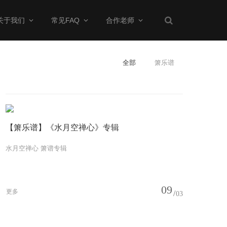
关于我们
常见FAQ
合作老师
全部
箫乐谱
【箫乐谱】《水月空禅心》专辑
水月空禅心 箫谱专辑
09
更多
03