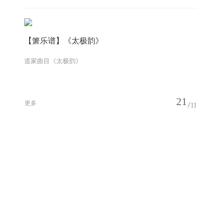
【箫乐谱】《太极韵》
道家曲目《太极韵》
21
更多
11