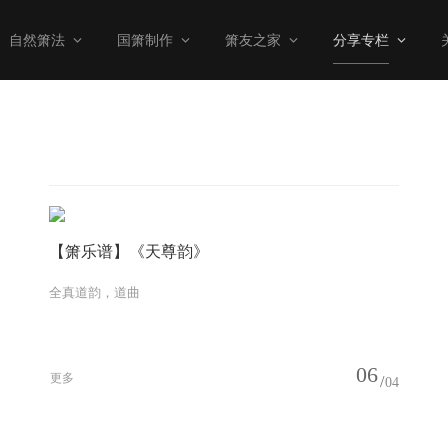
自然箫法
国箫制作
箫友之家
分享专栏
【箫乐谱】《天尊韵》
全真道韵，道曲
06
更多
04