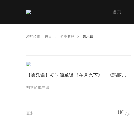
首页
您的位置：
首页
分享专栏
箫乐谱
【箫乐谱】初学简单谱《在月光下》、《玛丽有只小羊羔》、《小华尔兹》
初学简单曲谱
06
更多
04