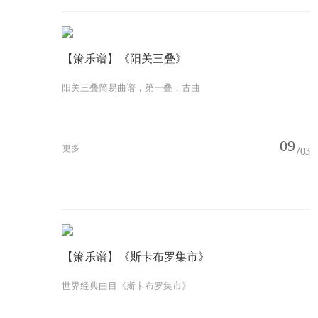
【箫乐谱】《阳关三叠》
阳关三叠简易曲谱，第一叠，古曲
09
更多
03
【箫乐谱】《斯卡布罗集市》
世界经典曲目《斯卡布罗集市》