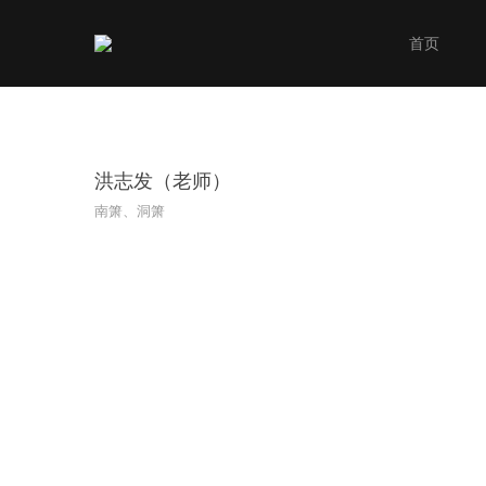
首页
洪志发（老师）
南箫、洞箫