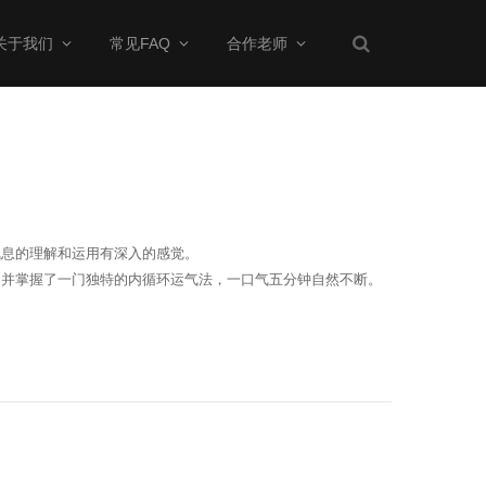
关于我们
常见FAQ
合作老师
气息的理解和运用有深入的感觉。
，并掌握了一门独特的内循环运气法，一口气五分钟自然不断。