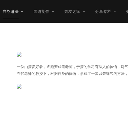
自然箫法
国箫制作
箫友之家
分享专栏
一位由箫爱好者，逐渐变成箫老师，于箫的学习有深入的体悟，对
在代老师的教授下，根据自身的体悟，形成了一套以箫练气的方法